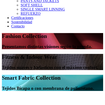
PANTS AND JACKETS
SOFT SHELL
SINGLE SMART LINNING
REFUERZO
Certificaciones
Sostenibilidad
Contacto
Fashion Collection
Presentamos distintas visiones según la prenda.
Fitness & Indoor Wear
Tejidos suaves y bielasticos con el máximo confort.
Smart Fabric Collection
Tejidos Bicapa o con membrana de poliuretano.